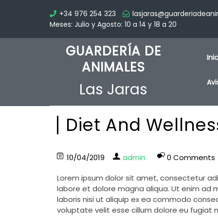
+34 976 254 323
lasjaras@guarderiadean
Meses: Julio y Agosto: 10 a 14 y 18 a 20
GUARDERÍA DE
Ini
ANIMALES
Avi
Las Jaras
Diet And Wellnes
10/04/2019
admin
0 Comments
Lorem ipsum dolor sit amet, consectetur adi
labore et dolore magna aliqua. Ut enim ad m
laboris nisi ut aliquip ex ea commodo consequ
voluptate velit esse cillum dolore eu fugiat