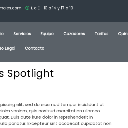
imales.com
L a D : 10 a 14 y 17 a 19
cio
Servicios
Equipo
Cazadores
Tarifas
Opin
so Legal
Contacto
s Spotlight
piscing elit, sed do eiusmod tempor incididunt ut
inim veniam, quis nostrud exercitation ullamco
at. Duis aute irure dolor in reprehenderit in
 nulla pariatur. Excepteur sint occaecat cupidatat non